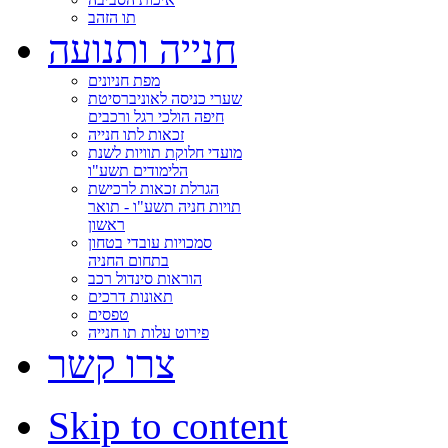
תו הזהב
חנייה ותנועה
מפת חניונים
שערי כניסה לאוניברסיטת
חיפה הולכי רגל ורכבים
זכאות לתו חנייה
מועדי חלוקת תוויות לשנת
הלימודים תשע"ו
הגרלת זכאות לרכישת
תויות חניה תשע"ו - תואר
ראשון
סמכויות עובדי בטחון
בתחום החניה
הוראות סינדול רכב
תאונות דרכים
טפסים
פירוט עלות תו חנייה
צרו קשר
Skip to content